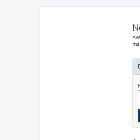
N
Ave
mai
N