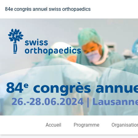
Vers la page d'accueil
84e congrès annuel swiss orthopaedics
Accueil
Programme
Organisatio