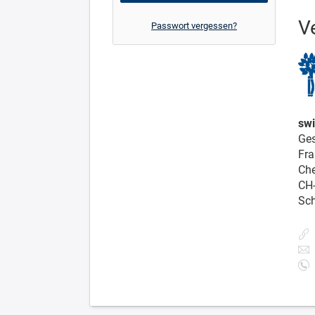
V
Passwort vergessen?
swi
Ges
Fra
Che
CH
Sc
+