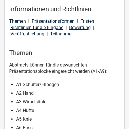
Informationen und Richtlinien
Themen
|
Präsentationsformen
|
Fristen
|
Richtlinien für die Eingabe
|
Bewertung
|
Veröffentlichung
|
Teilnahme
Themen
Abstracts können für die gewünschten
Präsentationsblöcke eingereicht werden (A1-A9):
A1 Schulter/Ellbogen
A2 Hand
A3 Wirbelsäule
A4 Hüfte
A5 Knie
A6 Fuss