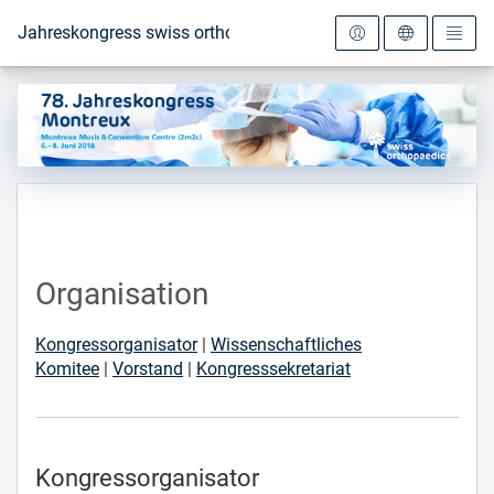
Zur Startseite
Jahreskongress swiss orthopaedics 2018
Organisation
Kongressorganisator
|
Wissenschaftliches
Komitee
|
Vorstand
|
Kongresssekretariat
Kongressorganisator