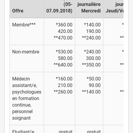
(05-
journalière
journali
Offre
07.09.2018)
Mercredi
Jeudi/Vendr
Membre***
*360.00
*140.00
*190
420.00
190.00
240
**470.00
**240.00
**290
Non-membre
*530.00
*240.00
*290
580.00
300.00
350
**640.00
**350.00
**400
Médecin
*160.00
*50.00
*80
assistant/e,
210.00
90.00
130
psychologues
**260.00
**140.00
**180
en formation
continue,
personnel
soignant
Etudiant/e
gratuit
gratuit
grat