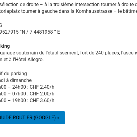
sélection de droite – à la troisième intersection tourner à droite 
toriaplatz tourner à gauche dans la Kornhausstrasse – le bâtimen
S
9527915 °N / 7.4481958 ° E
king
garage souterrain de l’établissement, fort de 240 places, l’asc
n et à l’Hôtel Allegro.
if du parking
di à dimanche
00 – 24h00 : CHF 2.40/h
00 – 07h00 : CHF 2.00/h
00 – 19h00 : CHF 3.60/h
GUIDE ROUTIER (GOOGLE) »