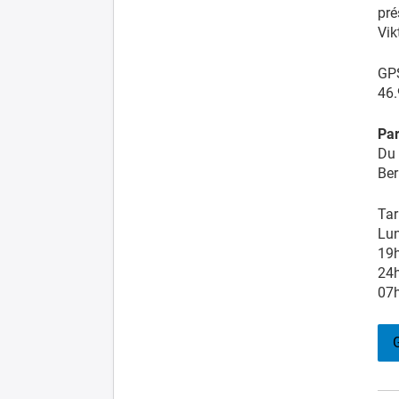
pré
Vik
GP
46.
Par
Du 
Ber
Tar
Lun
19h
24h
07h