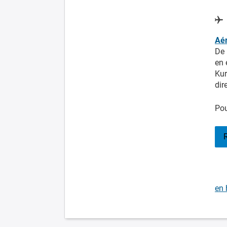
Aér
De 
en 
Kur
dir
Pou
en 