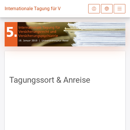
Zur Startseite
Internationale Tagung für Versicherungsrecht und Versicheru
Tagungssort & Anreise