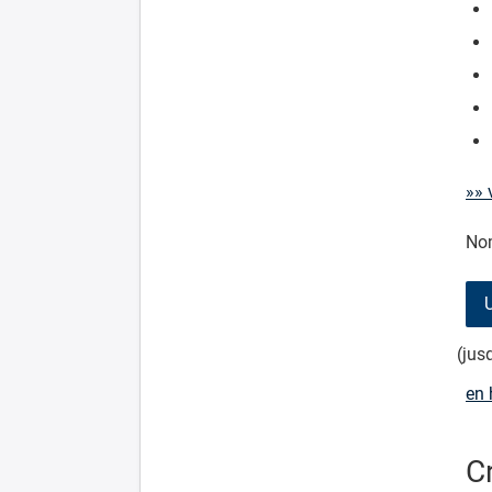
»» 
Nom
(jus
en 
C