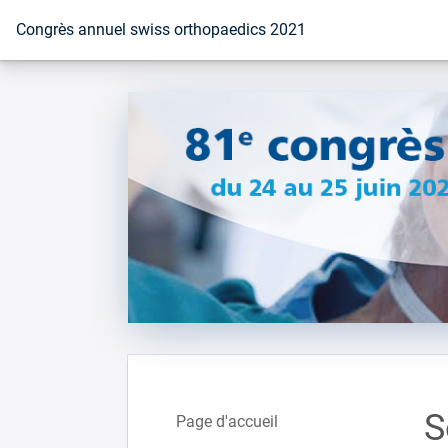
Vers la page d'accueil
Congrès annuel swiss orthopaedics 2021
S
Page d'accueil