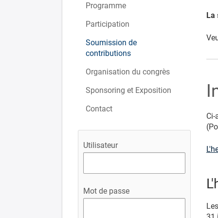
Programme
La 
Participation
Veu
Soumission de
contributions
Organisation du congrès
I
Sponsoring et Exposition
Contact
Ci-
(Po
Utilisateur
L'h
L
Mot de passe
Les
31 j