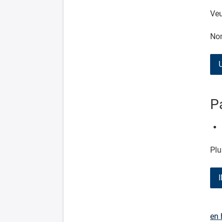
Veu
Nom
P
Plu
en 