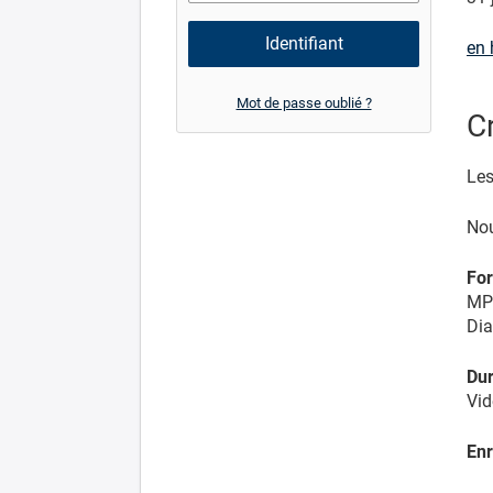
en 
Mot de passe oublié ?
C
Les
Nou
For
MP4
Dia
Dur
Vid
Enr