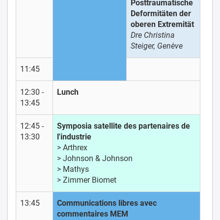
Posttraumatische
Deformitäten der
oberen Extremität
Dre Christina
Steiger, Genève
11:45
12:30 -
Lunch
13:45
12:45 -
Symposia satellite des partenaires de
13:30
l'industrie
> Arthrex
> Johnson & Johnson
> Mathys
> Zimmer Biomet
13:45
Communications libres avec
commentaires MEM