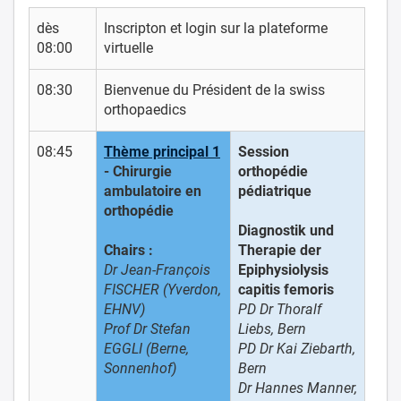
dès
Inscripton et login sur la plateforme
08:00
virtuelle
08:30
Bienvenue du Président de la swiss
orthopaedics
08:45
Thème principal 1
Session
- Chirurgie
orthopédie
ambulatoire en
pédiatrique
orthopédie
Diagnostik und
Chairs :
Therapie der
Dr Jean-François
Epiphysiolysis
FISCHER (Yverdon,
capitis femoris
EHNV)
PD Dr Thoralf
Prof Dr Stefan
Liebs, Bern
EGGLI (Berne,
PD Dr Kai Ziebarth,
Sonnenhof)
Bern
Dr Hannes Manner,