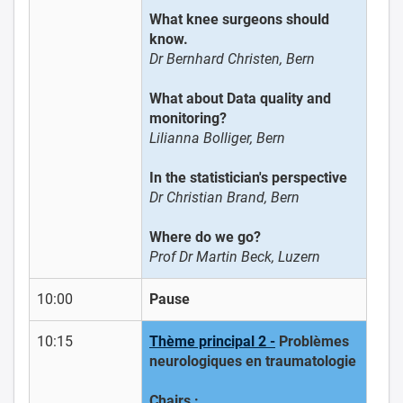
What knee surgeons should
know.
Dr Bernhard Christen, Bern
What about Data quality and
monitoring?
Lilianna Bolliger, Bern
In the statistician's perspective
Dr Christian Brand, Bern
Where do we go?
Prof Dr Martin Beck, Luzern
10:00
Pause
10:15
Thème principal 2 -
Problèmes
neurologiques en traumatologie
Chairs :