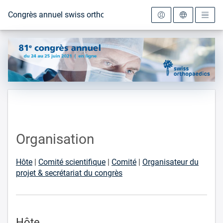
Vers la page d'accueil
Congrès annuel swiss orthopaedics 2021
Organisation
Hôte
|
Comité scientifique
|
Comité
|
Organisateur du
projet & secrétariat du congrès
Hôte