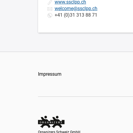
www.ssclpp.ch
welcome@ssclpp.ch
+41 (0)31 313 88 71
Impressum
Organizers Schweiz GmbH
Organizers Schweiz GmbH