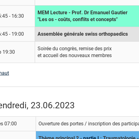
MEM Lecture - Prof. Dr Emanuel Gautier
:45 - 16:30
"Les os - coûts, conflits et concepts"
:45 - 19:00
Assemblée générale swiss orthopaedics
Soirée du congrès, remise des prix
b 19:30
et accueil des nouveaux membres
haut
endredi, 23.06.2023
ès 07:00
Ouverture des portes / inscription des particip
Thème principal 2 -
partie I
: Traumatologie - 