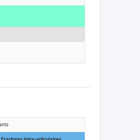
ants
Fractures intra-articulaires