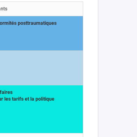
ants
formités posttraumatiques
faires
es tarifs et la politique