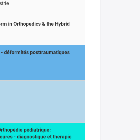
strie
orm in Orthopedics & the Hybrid
 - déformités posttraumatiques
Orthopédie pédiatrique:
eures - diagnostique et thérapie