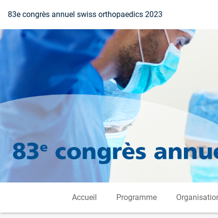
Vers la page d'accueil
83e congrès annuel swiss orthopaedics 2023
Accueil
Programme
Organisatio