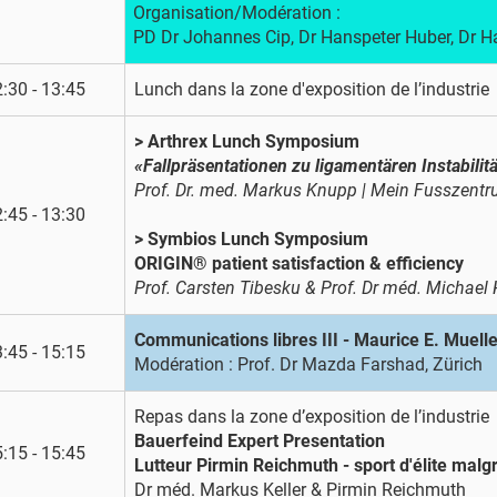
Organisation/Modération :
PD Dr Johannes Cip, Dr Hanspeter Huber, Dr H
:30 - 13:45
Lunch dans la zone d'exposition de l’industrie
> Arthrex Lunch Symposium
«Fallpräsentationen zu ligamentären Instabil
Prof. Dr. med. Markus Knupp | Mein Fusszent
:45 - 13:30
> Symbios Lunch Symposium
ORIGIN® patient satisfaction & efficiency
Prof. Carsten Tibesku & Prof. Dr méd. Michae
Communications libres III - Maurice E. Muell
:45 - 15:15
Modération : Prof. Dr Mazda Farshad, Zürich
Repas dans la zone d’exposition de l’industrie
Bauerfeind Expert Presentation
:15 - 15:45
Lutteur Pirmin Reichmuth - sport d'élite malg
Dr méd. Markus Keller & Pirmin Reichmuth