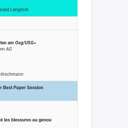
arald Lengnick
itäten am Osg/USG»
rum AG
l Hirschmann
er Best Paper Session
ré les blessures au genou