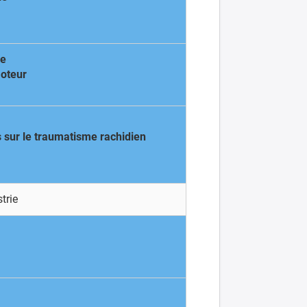
ue
moteur
s sur le traumatisme rachidien
trie