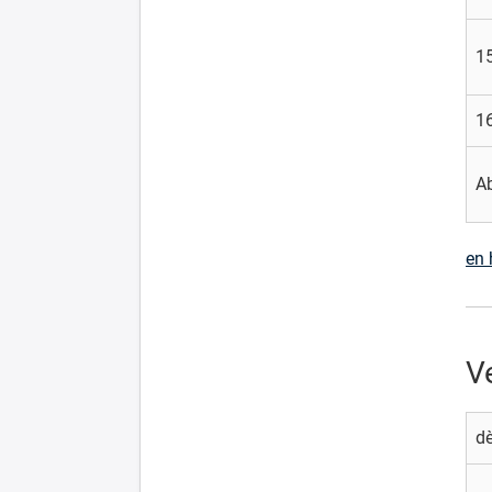
15
16
A
en 
V
d