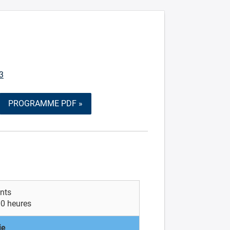
3
PROGRAMME PDF »
ants
00 heures
ie