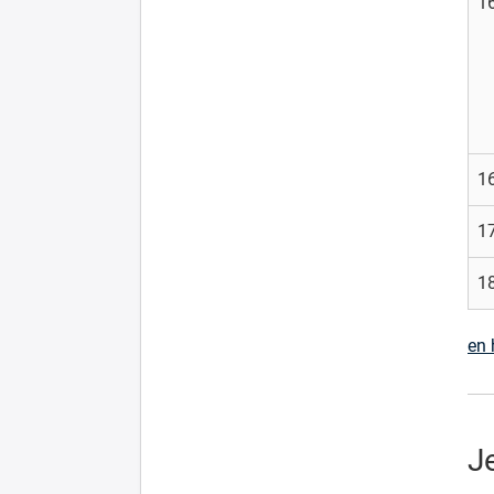
16
16
17
18
en 
J