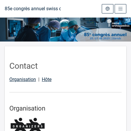
Vers la page d'accueil
85e congrès annuel swiss orthopaedics
Contact
Organisation
|
Hôte
Organisation