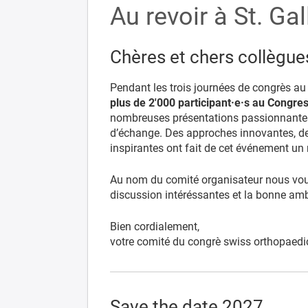
Au revoir à St. Ga
Chères et chers collègue
Pendant
les
trois
journées
de
congrès
a
plus
de 2'000
participant·e·s au Congre
nombreuses
présentations
passionnante
d’échange.
Des
approches
innovantes,
d
inspirantes
ont
fait
de
cet
événement
un
Au nom du comité organisateur nous vous
discussion intéréssantes et la bonne am
Bien cordialement,
votre comité du congrè swiss orthopaedi
Save the date 2027