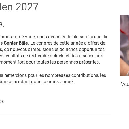
llen 2027
s,
u
programme
varié,
nous
avons
eu
le
plaisir
d’accueillir
ss Center Bâle
.
Le
congrès
de
cette
année
a
offert
de
s,
de
nouveaux
impulsions
et
de
riches
opportunités
es
résultats
de
recherche
actuels
et
des
discussions
moment
fort
pour
toutes
les
personnes
présentes.
 remercions pour les nombreuses contributions, les
biance pendant notre congrès annuel.
Veu
cs