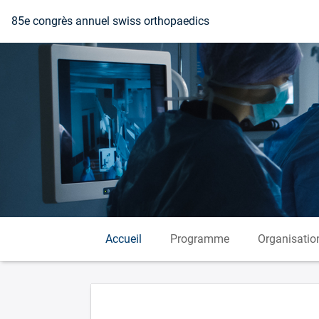
Vers la page d'accueil
85e congrès annuel swiss orthopaedics
Accueil
Programme
Organisatio