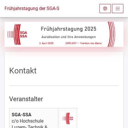
Zur Startseite
Frühjahrstagung der SGA-SSA 2025
Kontakt
Veranstalter
SGA-SSA
c/o Hochschule
Luzern- Technik &