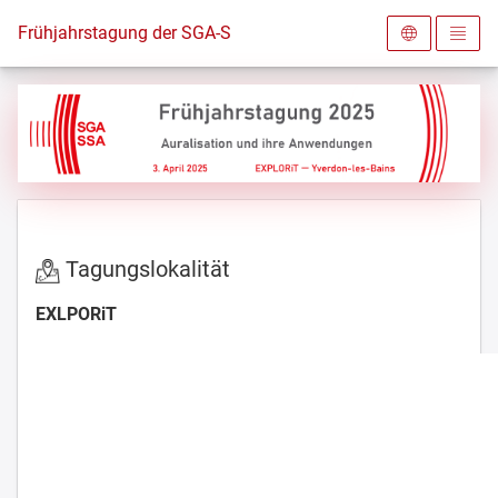
Zur Startseite
Frühjahrstagung der SGA-SSA 2025
Tagungslokalität
EXLPORiT