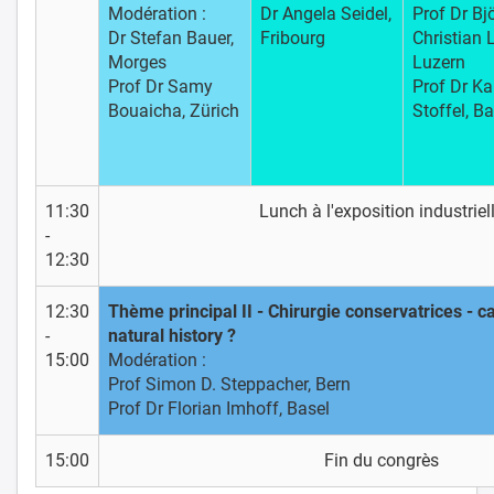
Modération :
Dr Angela Seidel,
Prof Dr Bj
Dr Stefan Bauer,
Fribourg
Christian L
Morges
Luzern
Prof Dr Samy
Prof Dr Ka
Bouaicha, Zürich
Stoffel, Ba
11:30
Lunch à l'exposition industriel
-
12:30
12:30
Thème principal II - Chirurgie conservatrices - c
-
natural history ?
15:00
Modération :
Prof Simon D. Steppacher, Bern
Prof Dr Florian Imhoff, Basel
15:00
Fin du congrès