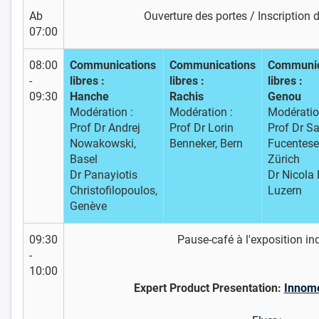
Ab
Ouverture des portes / Inscription 
07:00
08:00
Communications
Communications
Communic
-
libres :
libres :
libres :
09:30
Hanche
Rachis
Genou
Modération :
Modération :
Modératio
Prof Dr Andrej
Prof Dr Lorin
Prof Dr S
Nowakowski,
Benneker, Bern
Fucentese
Basel
Zürich
Dr Panayiotis
Dr Nicola 
Christofilopoulos,
Luzern
Genève
09:30
Pause-café à l'exposition ind
-
10:00
Expert Product Presentation:
Innom