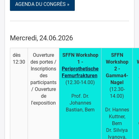
AGENDA DU CONGRÈS »
Mercredi, 24.06.2026
dès
Ouverture
SFFN Workshop
SFFN
12:30
des portes /
1 -
Workshop
Inscriptions
Periprothetische
2 -
des
Femurfrakturen
Gamma4-
participants
(12.30-14.00)
Nagel
/ Ouverture
(12.30-
de
Prof. Dr.
14.00)
l'exposition
Johannes
Bastian, Bern
Dr. Hannes
Kuttner,
Bern
Dr. Silviya
Ivanova,