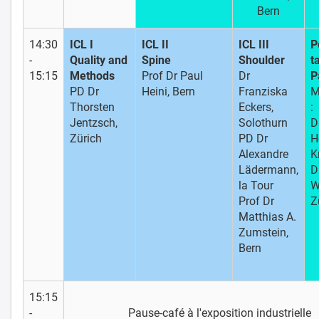
Bern
14:30
ICL I
ICL II
ICL III
P
-
Quality and
Spine
Shoulder
ta
15:15
Methods
Prof Dr Paul
Dr
P
PD Dr
Heini, Bern
Franziska
M
Thorsten
Eckers,
:
Jentzsch,
Solothurn
D
Zürich
PD Dr
H
Alexandre
K
Lädermann,
D
la Tour
W
Prof Dr
Z
Matthias A.
Zumstein,
Bern
15:15
-
Pause-café à l'exposition industrielle