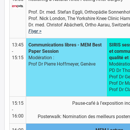
Prof. Dr. med. Stefan Eggli, Orthopädie Sonnenho
Prof. Nick London, The Yorkshire Knee Clinic Har
Dr. med. Christof Abächerli, Ortho Aarau, Switzerl
Flyer >
13:45
Communications libres - MEM Best
SIRIS ses
-
Paper Session
et communi
15:15
Modération :
qualité e
Prof Dr Pierre Hoffmeyer, Genève
Modératio
PD Dr Tho
Prof Dr Ge
Prof Dr Ma
Prof Dr Cl
15:15
Pause-café à l'exposition ind
-
16:00
Posterwalk: Nomination des meilleurs posters 