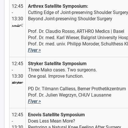
12:45
Arthrex Satellite Symposium:
-
Cutting Edge of Joint-preserving Shoulder Surger
13:30
Beyond Joint-preserving Shoulder Surgery
Prof. Dr. Claudio Rosso, ARTHRO Medics | Basel
Prof. Dr. med. Karl Wieser, Balgrist University Hosp
Prof. Dr. med. univ. Philipp Moroder, Schulthess Kl
Flyer >
12:45
Stryker Satellite Symposium
-
Three Mako cases. Two surgeons.
13:30
One goal. Improve function.
PD Dr. Tilmann Calliess, Berner Prothetikzentrum
Prof. Dr. Julien Wegrzyn, CHUV Lausanne
Flyer >
12:45
Enovis Satellite Symposium
-
Does Less Mean More?
13:30
Restoring a Natural Knee Feeling After Surgery