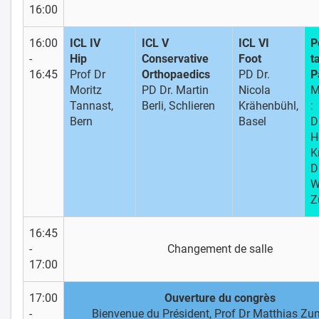
16:00
16:00
ICL IV
ICL V
ICL VI
P
-
Hip
Conservative
Foot
ta
16:45
Prof Dr
Orthopaedics
PD Dr.
P
Moritz
PD Dr. Martin
Nicola
M
Tannast,
Berli, Schlieren
Krähenbühl,
:
Bern
Basel
D
H
K
D
W
Z
16:45
-
Changement de salle
17:00
17:00
Ouverture du congrès
-
Bienvenue du Président, Prof Dr Matthias Zu