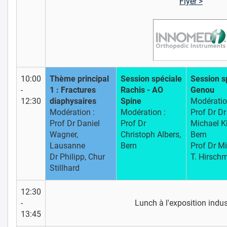
Flyer >
10:00
Thème principal
Session spéciale
Session s
-
1 : Fractures
Rachis - AO
Genou
12:30
diaphysaires
Spine
Modératio
Modération :
Modération :
Prof Dr Dr
Prof Dr Daniel
Prof Dr
Michael K
Wagner,
Christoph Albers,
Bern
Lausanne
Bern
Prof Dr M
Dr Philipp, Chur
T. Hirsch
Stillhard
12:30
-
Lunch à l'exposition indust
13:45