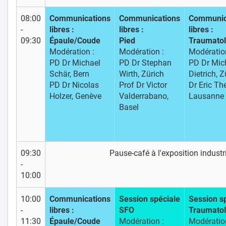
08:00
Communications
Communications
Communic
-
libres :
libres :
libres :
09:30
Épaule/Coude
Pied
Traumatol
Modération :
Modération :
Modératio
PD Dr Michael
PD Dr Stephan
PD Dr Mic
Schär, Bern
Wirth, Zürich
Dietrich, Z
PD Dr Nicolas
Prof Dr Victor
Dr Eric The
Holzer, Genève
Valderrabano,
Lausanne
Basel
09:30
Pause-café à l'exposition industri
-
10:00
10:00
Communications
Session spéciale
Session s
-
libres :
SFO
Traumatol
11:30
Épaule/Coude
Modération :
Modératio