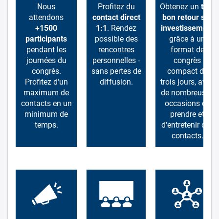
Nous
Profitez du
Obtenez un
très
attendons
contact direct
bon retour sur
+1500
1:1
. Rendez
investissement
participants
possible des
grâce à un
pendant les
rencontres
format de
journées du
personnelles -
congrès
congrès.
sans pertes de
compact de
Profitez d'un
diffusion.
trois jours, avec
maximum de
de nombreuses
contacts en un
occasions de
minimum de
prendre et
temps.
d'entretenir des
contacts.