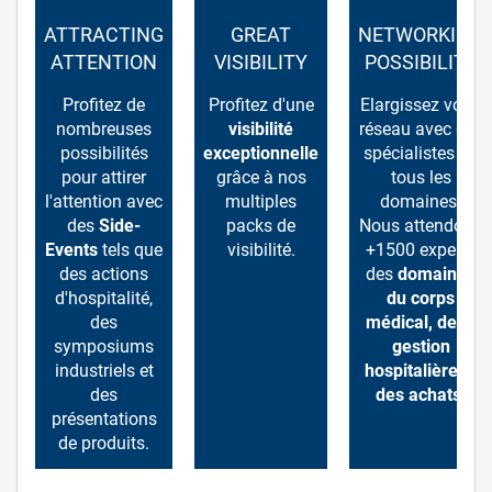
ATTRACTING
GREAT
NETWORKING
ATTENTION
VISIBILITY
POSSIBILITY
Profitez de
Profitez d'une
Elargissez votre
nombreuses
visibilité
réseau avec des
possibilités
exceptionnelle
spécialistes de
pour attirer
grâce à nos
tous les
l'attention avec
multiples
domaines.
des
Side-
packs de
Nous attendons
Events
tels que
visibilité.
+1500 experts
des actions
des
domaines
d'hospitalité,
du corps
des
médical, de la
symposiums
gestion
industriels et
hospitalière et
des
des achats
.
présentations
de produits.