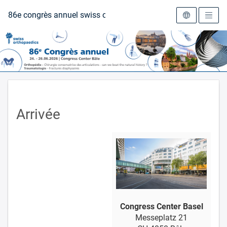
Vers la page d'accueil
86e congrès annuel swiss orthopaedics
Arrivée
Congress Center Basel
Messeplatz 21