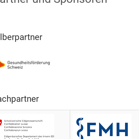
ilberpartner
achpartner