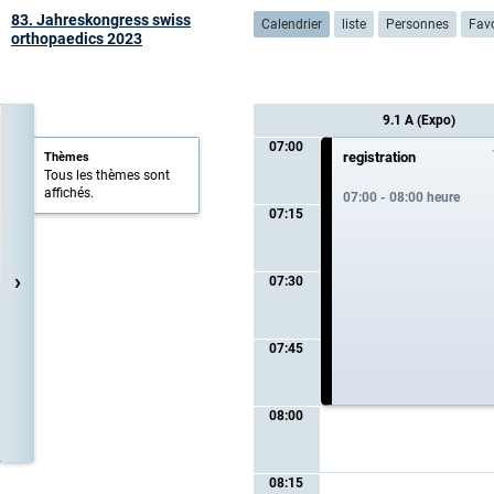
83. Jahreskongress swiss
Calendrier
liste
Personnes
Favo
orthopaedics 2023
9.1 A (Expo)
07:00
registration
Thèmes
Tous les thèmes sont
affichés.
07:00 - 08:00 heure
07:15
›
07:30
07:45
08:00
08:15