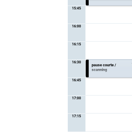
Thème :
Symposium de
l'industrie
15:45
Forme :
Symposium de
l'industrie
16:00
16:15
16:30
pause courte /
scanning
16:45
16:30 - 16:45 heure
17:00
17:15