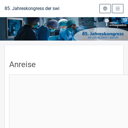
Zur Startseite
85. Jahreskongress der swiss orthopaedics 2025
Anreise