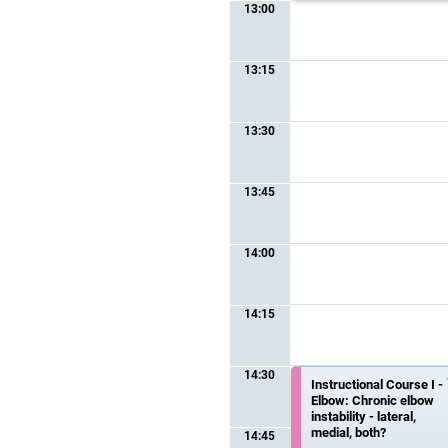
13:00
13:15
13:30
13:45
14:00
14:15
14:30
Instructional Course I -
Elbow: Chronic elbow
instability - lateral,
medial, both?
14:45