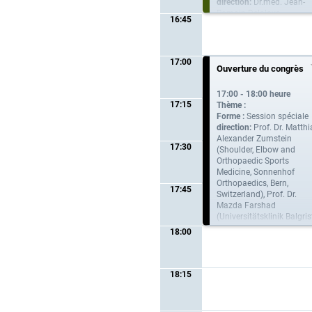
direction:
Dr.med. Jean-
Romain Delaloye
16:45
(Kantonssiptal Winterthu
(KSW))
17:00
Ouverture du congrès
17:00 - 18:00 heure
17:15
Thème :
Forme :
Session spéciale
direction:
Prof. Dr. Matthi
Alexander Zumstein
17:30
(Shoulder, Elbow and
Orthopaedic Sports
Medicine, Sonnenhof
Orthopaedics, Bern,
17:45
Switzerland), Prof. Dr.
Mazda Farshad
(Universitätsklinik Balgris
18:00
18:15