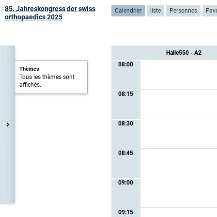
85. Jahreskongress der swiss
Calendrier
liste
Personnes
Favo
orthopaedics 2025
Halle550 - A2
08:00
Thèmes
Tous les thèmes sont
affichés.
08:15
›
08:30
08:45
09:00
09:15