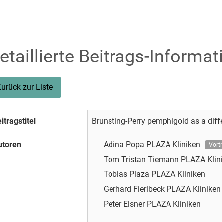
etaillierte Beitrags-Informat
Zurück zur Liste
itragstitel
Brunsting-Perry pemphigoid as a diffe
utoren
Adina Popa
PLAZA Kliniken
Vort
Tom Tristan Tiemann
PLAZA Klin
Tobias Plaza
PLAZA Kliniken
Gerhard Fierlbeck
PLAZA Kliniken
Peter Elsner
PLAZA Kliniken