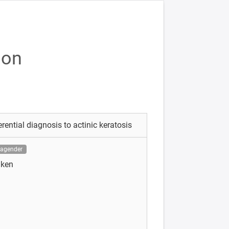
ion
rential diagnosis to actinic keratosis
ragender
iken