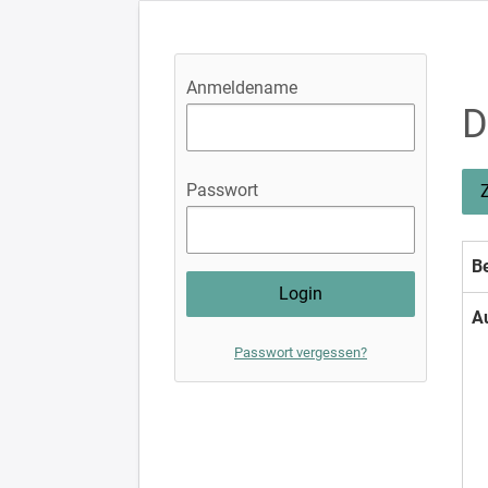
Anmeldename
D
Passwort
Be
A
Passwort vergessen?