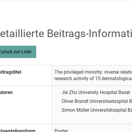
etaillierte Beitrags-Informat
Zurück zur Liste
itragstitel
The privileged minority: inverse rela
research activity of 15 dermatologica
utoren
Jie Zhu
University Hospital Basel
Oliver Brandt
Universitaetsspital 
Simon Müller
Universitätsspital B
räsentationsform
Poster