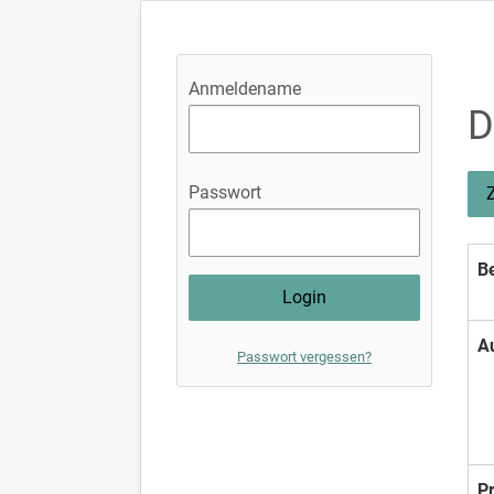
Anmeldename
D
Passwort
Be
A
Passwort vergessen?
P