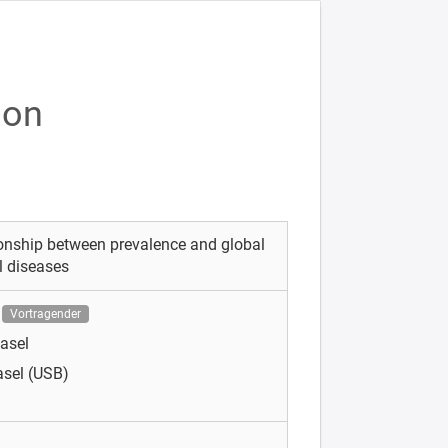
ion
tionship between prevalence and global
l diseases
Vortragender
Basel
asel (USB)