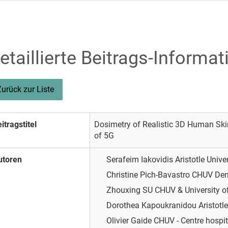
etaillierte Beitrags-Informat
Zurück zur Liste
itragstitel
Dosimetry of Realistic 3D Human Ski
of 5G
utoren
Serafeim Iakovidis
Aristotle Unive
Christine Pich-Bavastro
CHUV Der
Zhouxing SU
CHUV & University 
Dorothea Kapoukranidou
Aristotl
Olivier Gaide
CHUV - Centre hospit