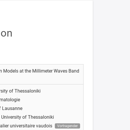
ion
n Models at the Millimeter Waves Band
rsity of Thessaloniki
matologie
of Lausanne
e University of Thessaloniki
alier universitaire vaudois
Vortragender