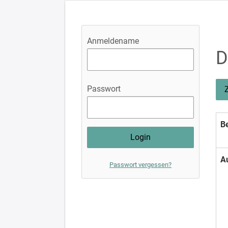
Anmeldename
D
Passwort
Be
A
Passwort vergessen?