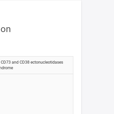
ion
 CD73 and CD38 ectonucleotidases
yndrome