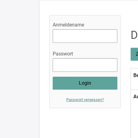
Anmeldename
D
Passwort
Be
A
Passwort vergessen?