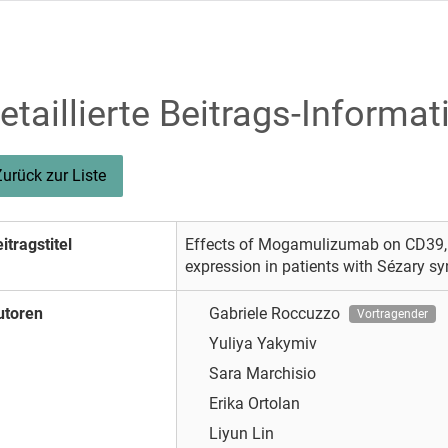
etaillierte Beitrags-Informat
Zurück zur Liste
itragstitel
Effects of Mogamulizumab on CD39,
expression in patients with Sézary s
utoren
Gabriele Roccuzzo
Vortragender
Yuliya Yakymiv
Sara Marchisio
Erika Ortolan
Liyun Lin