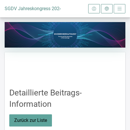
Zur Startseite
SGDV Jahreskongress 2024
Detaillierte Beitrags-
Information
Zurück zur Liste