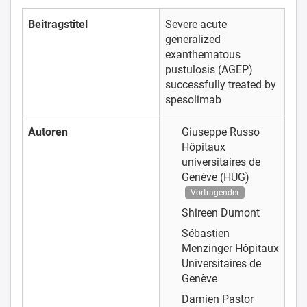
Beitragstitel
Severe acute
generalized
exanthematous
pustulosis (AGEP)
successfully treated by
spesolimab
Autoren
Giuseppe Russo
Hôpitaux
universitaires de
Genève (HUG)
Vortragender
Shireen Dumont
Sébastien
Menzinger
Hôpitaux
Universitaires de
Genève
Damien Pastor