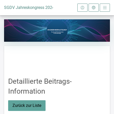
Zur Startseite
SGDV Jahreskongress 2024
Detaillierte Beitrags-
Information
Zurück zur Liste