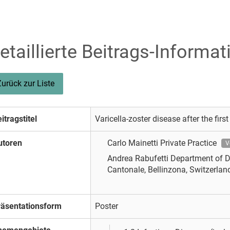
etaillierte Beitrags-Informat
Zurück zur Liste
itragstitel
Varicella-zoster disease after the fir
utoren
Carlo Mainetti
Private Practice
V
Andrea Rabufetti
Department of D
Cantonale, Bellinzona, Switzerland
räsentationsform
Poster