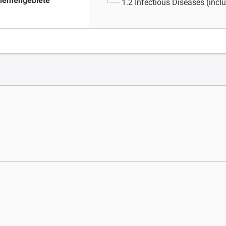
hemengebiete
1.2 Infectious Diseases (inc