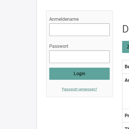
Anmeldename
D
Passwort
Be
A
Passwort vergessen?
P