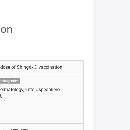
ion
st dose of Shingrix® vaccination
ortragender
ermatology, Ente Ospedaliero
,