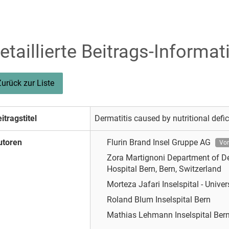
etaillierte Beitrags-Informat
Zurück zur Liste
itragstitel
Dermatitis caused by nutritional defic
utoren
Flurin Brand
Insel Gruppe AG
Vor
Zora Martignoni
Department of Der
Hospital Bern, Bern, Switzerland
Morteza Jafari
Inselspital - Univer
Roland Blum
Inselspital Bern
Mathias Lehmann
Inselspital Ber