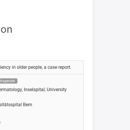
ion
iency in older people, a case report.
tragender
matology, Inselspital, University
sitätsspital Bern
n