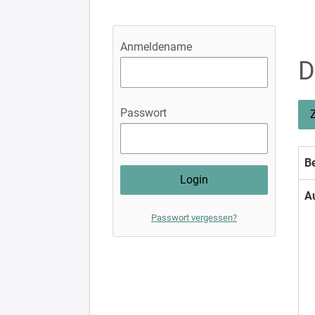
Anmeldename
D
Passwort
Be
A
Passwort vergessen?