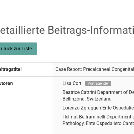
etaillierte Beitrags-Informat
Zurück zur Liste
itragstitel
Case Report: Precalcaneal Congenit
utoren
Lisa Corti
Vortragender
Beatrice Cattrini
Department of De
Bellinzona, Switzerland
Lorenzo Zgraggen
Ente Ospedalie
Helmut Beltraminelli
Department o
Pathology, Ente Ospedaliero Canto