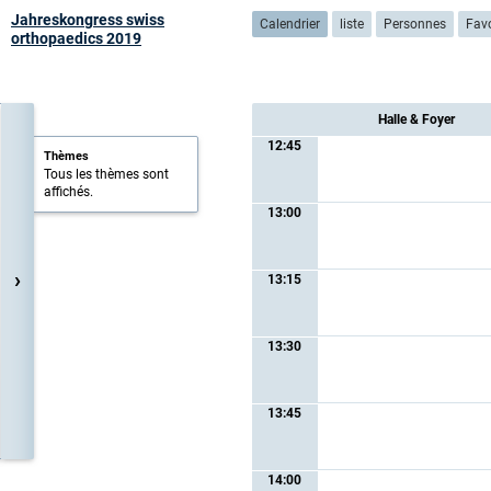
Jahreskongress swiss
Calendrier
liste
Personnes
Favo
orthopaedics 2019
Halle & Foyer
12:45
Thèmes
Tous les thèmes sont
affichés.
13:00
›
13:15
13:30
13:45
14:00