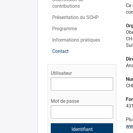
Ce 
contributions
con
Présentation du SCHP
Org
Programme
Obe
CH
Informations pratiques
Sui
Contact
Dir
An
Utilisateur
Nu
CH
For
Mot de passe
431
Plu
www