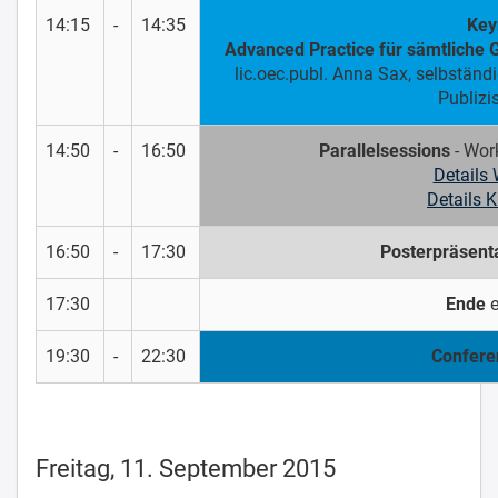
14:15
-
14:35
Key
Advanced Practice für sämtliche 
lic.oec.publ. Anna Sax, selbstän
Publizi
14:50
-
16:50
Parallelsessions
- Wor
Details
Details 
16:50
-
17:30
Posterpräsent
17:30
Ende
e
19:30
-
22:30
Confere
Freitag, 11. September 2015