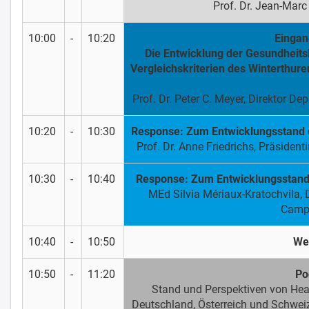
Prof. Dr. Jean-Mar
10:00
-
10:20
Eingan
Die Entwicklung der Gesundheits
Vergleichskriterien des Winterthur
Prof. Dr. Peter C. Meyer, Direktor 
10:20
-
10:30
Response: Zum Entwicklungsstand d
Prof. Dr. Anne Friedrichs, Präside
10:30
-
10:40
Response: Zum Entwicklungsstand 
MEd Silvia Mériaux-Kratochvila,
Camp
10:40
-
10:50
We
10:50
-
11:20
Po
Stand und Perspektiven von Heal
Deutschland, Österreich und Schweiz: