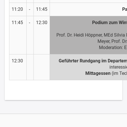
11:20
-
11:45
P
11:45
-
12:30
Podium zum Wint
Prof. Dr. Heidi Höppner, MEd Silvia 
Meyer, Prof. Dr
Moderation: E
12:30
Geführter Rundgang im Departe
interessi
Mittagessen
(im Tec