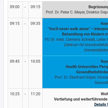
09:00
-
09:15
Begrüssung
Prof. Dr. Peter C. Meyer, Direktor 
09:15
-
09:35
Key
"You'll never walk alone" – interp
Behandlung von Kindern 
PD Dr. med. Clemens Schiestl, Leiter 
Zentrum für brandverletzte
Universitätski
09:45
-
10:05
Key
Health Universities Pers
Gesundheitsförde
Prof. Dr. Eberhard Göpel, Vors
Gesundh
10:25
-
11:20
Wel
Vertiefung und weiterführend
Details