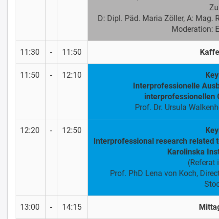
Zu
D: Dipl. Päd. Maria Zöller, A: Mag. 
Moderation: E
11:30
-
11:50
Kaff
11:50
-
12:10
Key
Interprofessionelle Aus
interprofessionellen
Prof. Dr. Ursula Walkenh
12:20
-
12:50
Key
Interprofessional research related 
Karolinska Ins
(Referat 
Prof. PhD Lena von Koch, Directo
Sto
13:00
-
14:15
Mitta