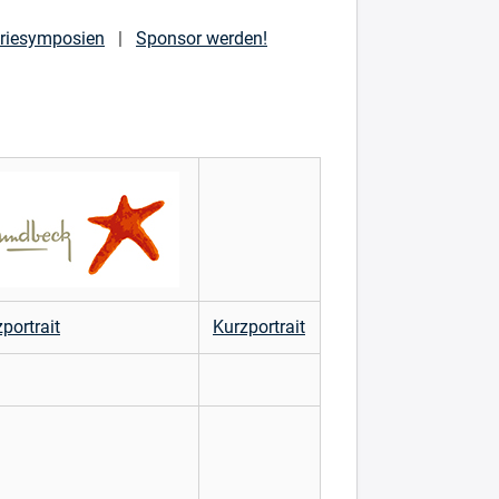
triesymposien
|
Sponsor werden!
portrait
Kurzportrait