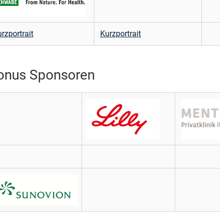
rzportrait
Kurzportrait
onus Sponsoren