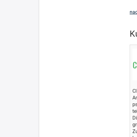
na
K
Cl
An
p
te
Di
gr
Zu