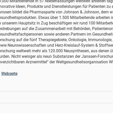
.000 Mitarbeitende in 57 Niederlassungen weltweit arbeiten tä
novative Ideen, Produkte und Dienstleistungen für Patienten zu
nssen bildet die Pharmasparte von Johnson & Johnson, dem wel
sundheitsprodukten. Etwas über 1.500 Mitarbeitende arbeiten i
 unserem Hauptsitz in Zug beschäftigen wir rund 100 Mitarbeit
estrebungen auf die Zusammenarbeit mit Behörden, Patientenor
sundheitsfachpersonen sowie anderen Partnern im Gesundheits
rschung auf die fünf Therapiegebiete, Onkologie, Immunologie,
wie Neurowissenschaften und Herz-Kreislauf-System & Stoffwec
rschung weltweit mehr als 120.000 Neusynthesen, aus denen üb
rden. Nicht weniger als neun Substanzen der Janssen-Forschung
verzichtbaren Arzneimittel“ der Weltgesundheitsorganisation 
Webseite