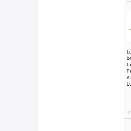
L
be
fo
Ps
An
Lu