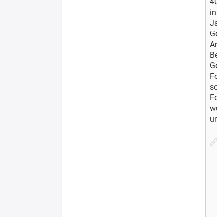
40
in
Ja
Ge
An
B
Ge
Fo
so
Fo
wu
un