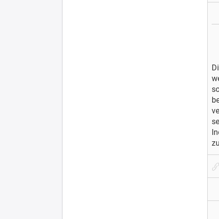
Di
w
so
be
ve
se
In
z