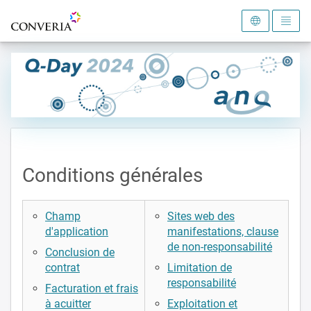
Vers la page d'accueil
Conditions générales
Champ
Sites web des
d'application
manifestations, clause
de non-responsabilité
Conclusion de
contrat
Limitation de
responsabilité
Facturation et frais
à acuitter
Exploitation et