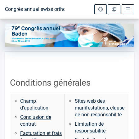
Vers la page d'accueil
Congrès annual swiss orthopaedics 2019
Conditions générales
Champ
Sites web des
d'application
manifestations, clause
de non-responsabilité
Conclusion de
contrat
Limitation de
responsabilité
Facturation et frais