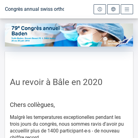
Vers la page d'accueil
Congrès annual swiss orthopaedics 2019
Au revoir à Bâle en 2020
Chers collègues,
Malgrè les temperatures exceptionelles pendant les
trois jours du congrès, nous sommes ravis d'avoir pu
accueillir plus de 1400 participant-e-s - de nouveau
chiffre record.