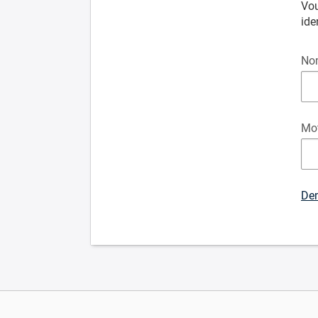
Vou
ide
Nom
Mot
De