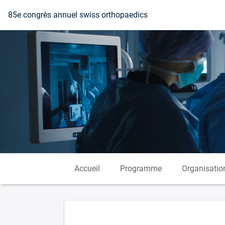
Vers la page d'accueil
85e congrès annuel swiss orthopaedics
Accueil
Programme
Organisatio