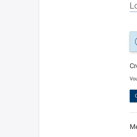
L
Cr
Vou
Me