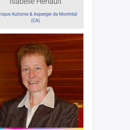
Isabelle Hénault
inique Autisme & Asperger de Montréal
(CA)