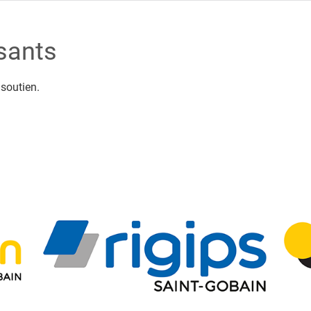
sants
soutien.