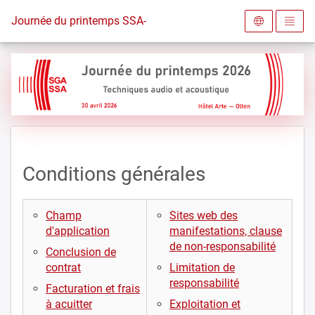
Vers la page d'accueil
Journée du printemps SSA-SGA 2026
Conditions générales
Champ
Sites web des
d'application
manifestations, clause
de non-responsabilité
Conclusion de
contrat
Limitation de
responsabilité
Facturation et frais
à acuitter
Exploitation et