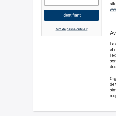
sit
www
Mot de passe oublié ?
Av
Le 
et 
l'e
son
des
Org
de 
sim
res