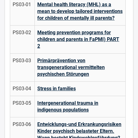
PS03-01
Mental health literacy (MHL) as a
mean to develop tailored interventions
for children of mentally ill parents?
PS03-02
Meeting prevention programs for
children and parents in FaPMI) PART
2
PS03-03
Primärprävention von
transgenerational vermittelten
psychischen Störungen
PS03-04
Stress in families
PS03-05
Intergenerational trauma in
indigenous populations
PS03-06
Entwicklungs-und Erkrankungsrisiken
Kinder psychisch belasteter Eltern.
Wann besteht Kindswohlgefährdung?