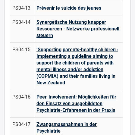
PS04-13
Prévenir le suicide des jeunes
PS04-14
Synergetische Nutzung knapper
Ressourcen - Netzwerke professionell
steuern
PS04-15
‘Supporting parents-healthy children’:
Implementing a guideline aiming to
support the children of parents with
mental illness and/or addiction
(COPMIA) and their families living in
New Zealand
PS04-16
Peer-Involvement: Möglichkeiten für
den Einsatz von ausgebildeten
Psychiatrie-Erfahrenen in der Praxis
PS04-17
Zwangsmassnahmen in der
Psychiatrie