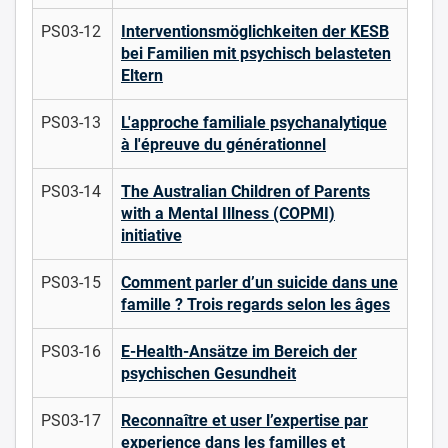
PS03-12
Interventionsmöglichkeiten der KESB
bei Familien mit psychisch belasteten
Eltern
PS03-13
L'approche familiale psychanalytique
à l'épreuve du générationnel
PS03-14
The Australian Children of Parents
with a Mental Illness (COPMI)
initiative
PS03-15
Comment parler d’un suicide dans une
famille ? Trois regards selon les âges
PS03-16
E-Health-Ansätze im Bereich der
psychischen Gesundheit
PS03-17
Reconnaître et user l’expertise par
experience dans les familles et