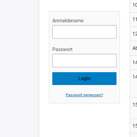
10
11
Anmeldename
12
A
Passwort
14
14
Passwort vergessen?
15
15