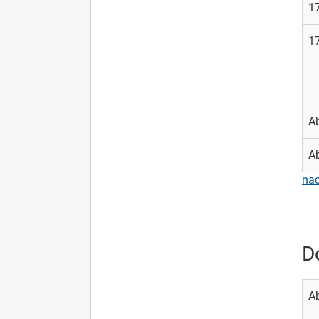
17
17
A
A
na
D
A