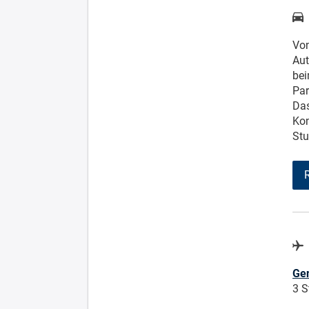
Von
Aut
bei
Par
Das
Kon
Stu
Gen
3 S