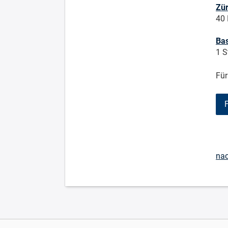
Zür
40 
Bas
1 S
Für
na