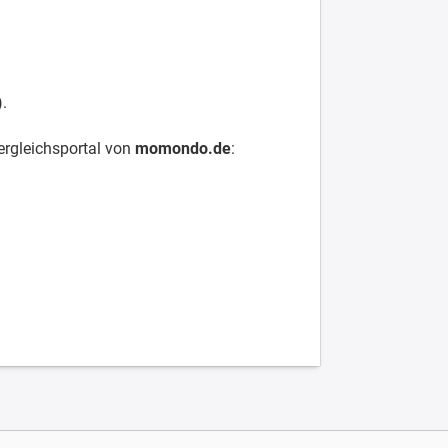
.
ergleichsportal von
momondo.de
: