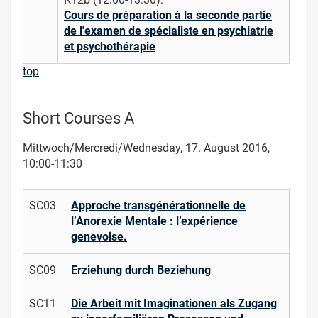
Cours de préparation à la seconde partie
de l'examen de spécialiste en psychiatrie
et psychothérapie
top
Short Courses A
Mittwoch/Mercredi/Wednesday, 17. August 2016,
10:00-11:30
SC03
Approche transgénérationnelle de
l’Anorexie Mentale : l’expérience
genevoise.
SC09
Erziehung durch Beziehung
SC11
Die Arbeit mit Imaginationen als Zugang