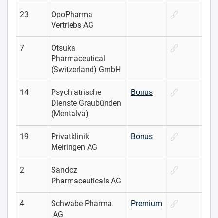
23
OpoPharma
Vertriebs AG
7
Otsuka
Pharmaceutical
(Switzerland) GmbH
14
Psychiatrische
Bonus
Dienste Graubünden
(Mentalva)
19
Privatklinik
Bonus
Meiringen AG
2
Sandoz
Pharmaceuticals AG
4
Schwabe Pharma
Premium
AG