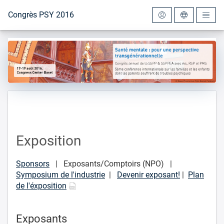
Vers la page d'accueil
Congrès PSY 2016
Exposition
Sponsors
| Exposants/Comptoirs (NPO) |
Symposium de l'industrie
|
Devenir exposant!
|
Plan
de l'éxposition
Exposants