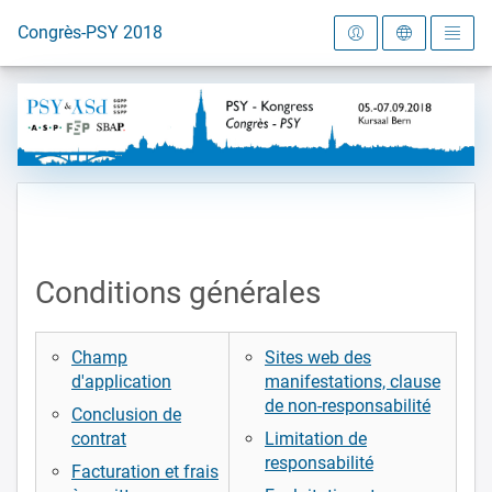
Vers la page d'accueil
Congrès-PSY 2018
Conditions générales
Champ
Sites web des
d'application
manifestations, clause
de non-responsabilité
Conclusion de
contrat
Limitation de
responsabilité
Facturation et frais